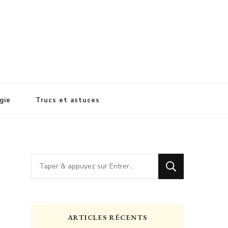
gie
Trucs et astuces
Vous
recherchiez
quelque
chose
ARTICLES RÉCENTS
?