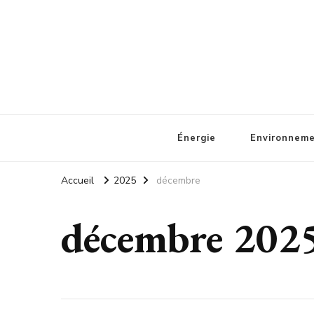
Belgorage
Actualité eco-responsable
Énergie
Environnem
Accueil
2025
décembre
décembre 202