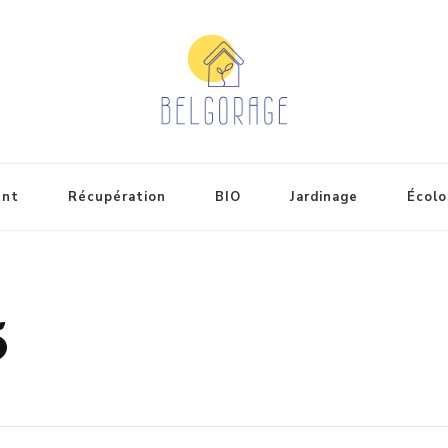
ent
Récupération
BIO
Jardinage
Écolo
5