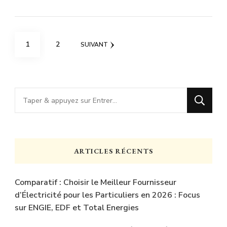
Pagination
PAGE
PAGE
1
2
SUIVANT
des
publications
Vous
recherchiez
quelque
chose
ARTICLES RÉCENTS
?
Comparatif : Choisir le Meilleur Fournisseur
d’Électricité pour les Particuliers en 2026 : Focus
sur ENGIE, EDF et Total Energies