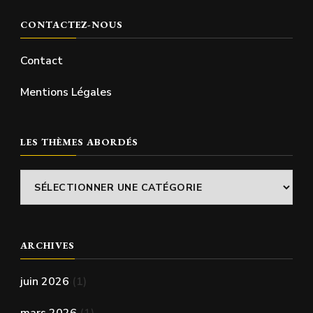
CONTACTEZ-NOUS
Contact
Mentions Légales
LES THÈMES ABORDÉS
Les
thèmes
abordés
ARCHIVES
juin 2026
(1)